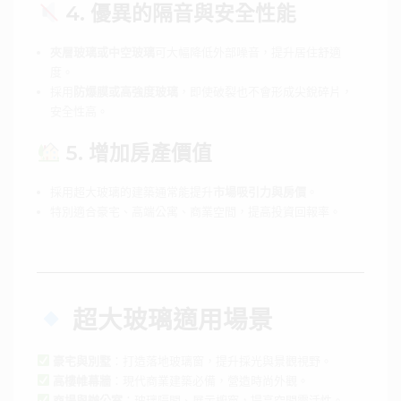
4. 優異的隔音與安全性能
夾層玻璃或中空玻璃
可大幅降低外部噪音，提升居住舒適
度。
採用
防爆膜或高強度玻璃
，即使破裂也不會形成尖銳碎片，
安全性高。
5. 增加房產價值
採用超大玻璃的建築通常能提升
市場吸引力與房價
。
特別適合豪宅、高端公寓、商業空間，提高投資回報率。
超大玻璃適用場景
豪宅與別墅
：打造落地玻璃窗，提升採光與景觀視野。
高樓帷幕牆
：現代商業建築必備，營造時尚外觀。
商場與辦公室
：玻璃隔間、展示櫥窗，提高空間靈活性。