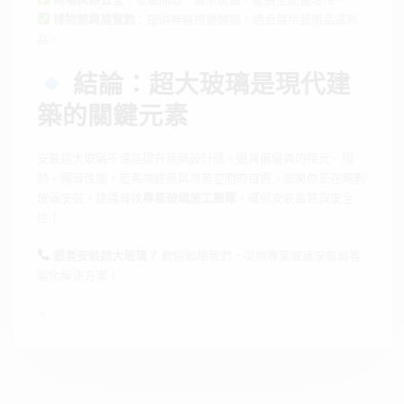
博物館與展覽館
：提供無縫視覺體驗，適合展示藝術品或商
品。
結論：超大玻璃是現代建
築的關鍵元素
安裝超大玻璃不僅能提升建築設計感，還具備優異的採光、隔
熱、隔音性能，是高端建築與商業空間的首選。如果你正在規劃
玻璃安裝，建議尋找
專業玻璃施工團隊
，確保安裝品質與安全
性！
想要安裝超大玻璃？
歡迎聯絡我們，提供專業玻璃安裝與客
製化解決方案！
。