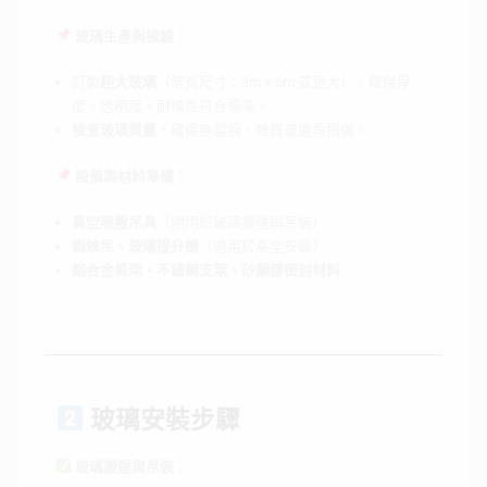
玻璃生產與檢驗
：
訂製
超大玻璃
（常見尺寸：3m × 6m 或更大），確保厚
度、透明度、耐候性符合標準。
檢查玻璃質量
，確保無裂痕、雜質或邊角損傷。
設備與材料準備
：
真空吸盤吊具
（適用於玻璃搬運與吊裝）
蜘蛛吊、玻璃提升機
（適用於高空安裝）
鋁合金框架、不鏽鋼支架、矽酮膠密封材料
玻璃安裝步驟
玻璃搬運與吊裝
：