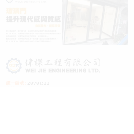
統一編號 :
28781322
連絡電話 :
02 2272 0911
地 址：
22057 新北市板橋區僑中一街124巷29號
服務項目
大樓工程、製造及安裝、各大廠牌隔音窗、氣密窗、日式鋁鋼構、採
光罩、鋁門窗、穿梭管防盜窗、隱藏式紗門、格子窗、可調式百葉
窗、凸窗、鋁窗、花格鋁、鋁門、通風門、 店面自動門、淋浴拉門、