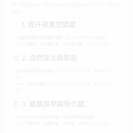
計、大視野
發展，而超大玻璃正是這種風格的代表。以下是主要
優勢：
1. 提升視覺空間感
大面積玻璃
提供
無邊界視野
，室內空間更加開闊通透。
適用於
豪宅、高級辦公室、商場展示櫃
，營造高端質感。
2. 自然採光與節能
超大玻璃提升自然採光
，減少人工照明需求，降低能源消
耗。
Low-E 玻璃技術
能有效阻擋紫外線與紅外線，提升隔熱效
果。
3. 建築美學與現代感
超大玻璃使建築
線條簡潔，符合極簡設計風格
。
適用於
帷幕牆、玻璃天窗、展覽館、商場
等現代化建築。