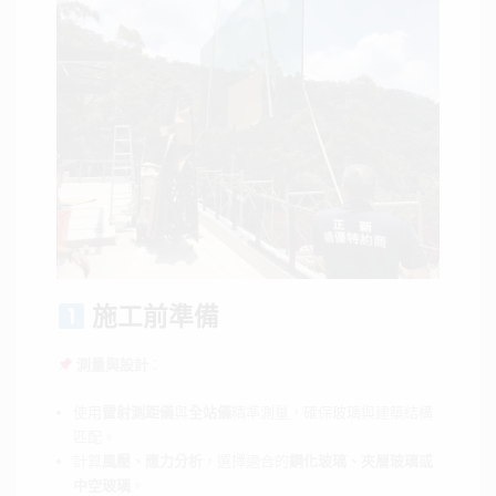
施工前準備
測量與設計
：
使用
雷射測距儀
與
全站儀
精準測量，確保玻璃與建築結構
匹配。
計算
風壓、應力分析
，選擇適合的
鋼化玻璃、夾層玻璃或
中空玻璃
。