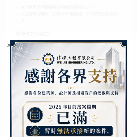
使用
專業真空吸盤吊具
確保玻璃運輸安全。
大型玻璃吊裝時
，採用
吊車+吸盤機
，避免玻璃變形或破
損。
玻璃定位與固定
：
透過
激光定位
確保玻璃垂直度與對齊精度。
安裝方式：
點支式安裝
（適用於帷幕牆）：透過鋼構件與夾具固
定
框架式安裝
（適用於落地窗）：鋁框+矽酮膠密封
密封與防水處理
：
使用
耐候矽酮膠
填縫，提升防水與氣密性。
清潔與驗收
：
玻璃安裝完成後，使用
無痕玻璃清潔劑
擦拭，確保無殘留
指紋或灰塵。