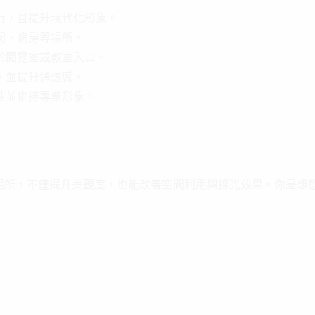
行，且提升現代化形象。
間、病房等場所。
於閱覽室或教室入口。
，並提升通透感。
性並維持專業形象。
場所，不僅提升美觀度，也能改善空間利用與採光效果。你是想