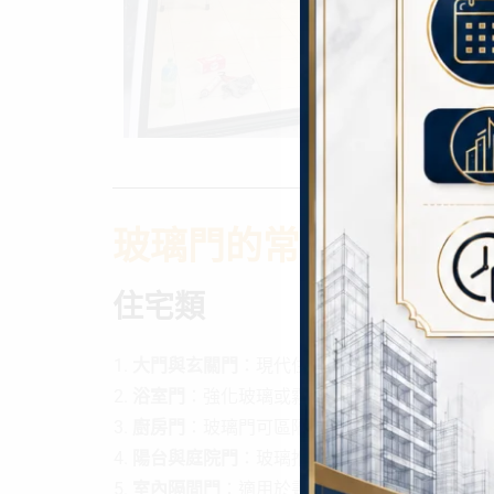
玻璃門的常用場所
住宅類
大門與玄關門
：現代住宅常用玻璃門作為大門
浴室門
：強化玻璃或霧面玻璃門，具防水與隱
廚房門
：玻璃門可區隔廚房與餐廳，又不影響
陽台與庭院門
：玻璃推拉門可讓陽光透入室內
室內隔間門
：適用於書房、客廳與臥室之間的