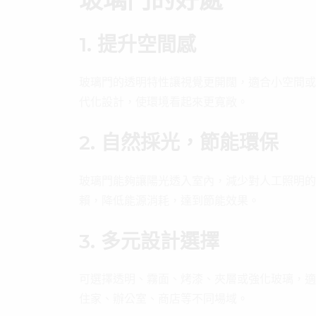
玻璃門的好處
1. 提升空間感
玻璃門的透明特性讓視覺更開闊，適合小空間或
代化設計，使環境看起來更寬敞。
2. 自然採光，節能環保
玻璃門能夠讓陽光透入室內，減少對人工照明的
賴，降低能源消耗，達到節能效果。
3. 多元設計選擇
可選擇透明、霧面、烤漆、夾層或強化玻璃，適
住家、辦公室、商店等不同場域。