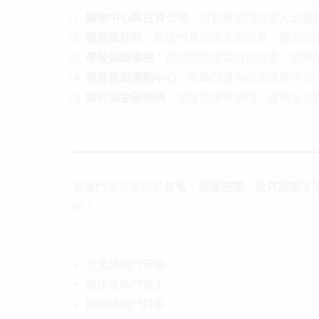
購物中心與百貨公司
：自動玻璃門方便人流通
醫院與診所
：玻璃門易於清潔與消毒，適合診
學校與圖書館
：提供開放感與隔音效果，適用
健身房與運動中心
：玻璃門讓內部空間更明亮
銀行與金融機構
：加裝防爆玻璃門，提高安全
玻璃門廣泛應用於
住宅、商業空間、公共設施
等
呢？
台北玻璃門安裝
高雄玻璃門施工
桃園玻璃門訂製