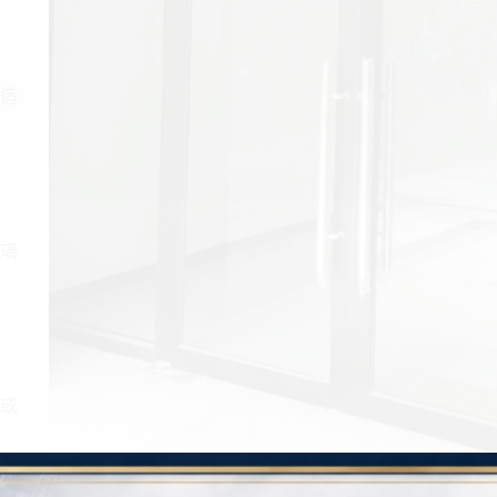
造
璃
或