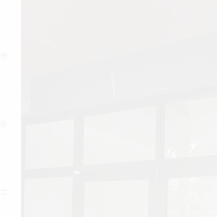
現
依
合