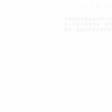
13 2 月, 2
如果搭配太陽能板與雨水
進一步提升環境效益！這
實用，還能創造更友善的都