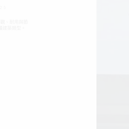
025
美觀、耐用與節
種建築類型。