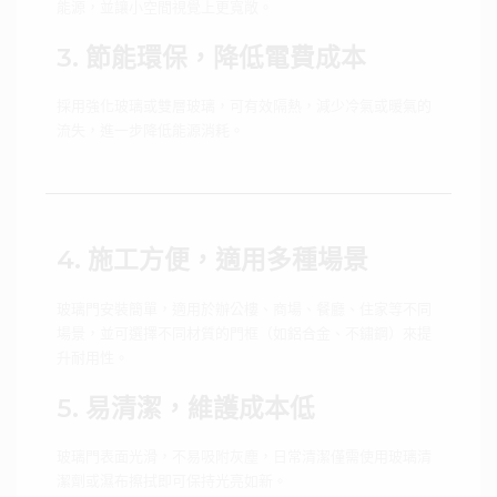
能源，並讓小空間視覺上更寬敞。
3. 節能環保，降低電費成本
採用強化玻璃或雙層玻璃，可有效隔熱，減少冷氣或暖氣的
流失，進一步降低能源消耗。
4. 施工方便，適用多種場景
玻璃門安裝簡單，適用於辦公樓、商場、餐廳、住家等不同
場景，並可選擇不同材質的門框（如鋁合金、不鏽鋼）來提
升耐用性。
5. 易清潔，維護成本低
玻璃門表面光滑，不易吸附灰塵，日常清潔僅需使用玻璃清
潔劑或濕布擦拭即可保持光亮如新。