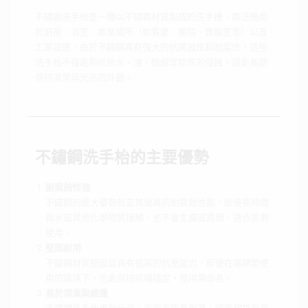
不鏽鋼洗手枱是一種以不鏽鋼材質製成的洗手槽，廣泛應用
於廚房、浴室、商業場所（如餐廳、醫院、實驗室等）以及
工業設施。由於不鏽鋼具有強大的抗腐蝕性和耐磨性，這些
洗手枱不僅能夠抵抗水、油、酸鹼等物質的侵蝕，還能長期
保持清潔與光亮的外觀。
不鏽鋼洗手枱的主要優勢
耐腐蝕性強
不鏽鋼的最大優勢就是其優異的耐腐蝕性能，即使長時間
與水或其他化學物質接觸，也不會生鏽或腐爛，適合長期
使用。
堅固耐用
不鏽鋼材質堅固且具有很高的抗壓能力，即便在高頻繁使
用的環境下，也能保持結構穩定，使用壽命長。
易於清潔與維護