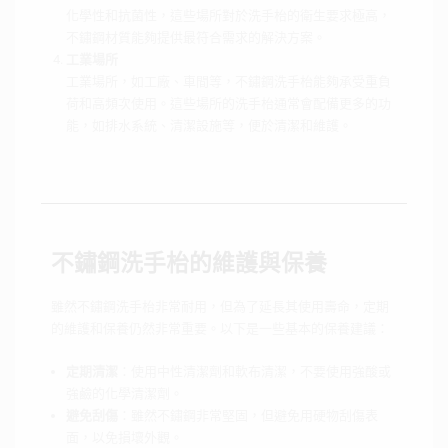
化學性和抗菌性，這些場所對於洗手枱的衛生要求極高，
不鏽鋼材質能夠提供最符合需求的解決方案。
工業場所
工業場所，如工廠、車間等，不鏽鋼洗手枱能夠承受重負
荷和高頻次使用。這些場所的洗手枱通常會配備更多的功
能，如排水系統、清潔設施等，便於清潔和維護。
不鏽鋼洗手枱的維護與保養
雖然不鏽鋼洗手枱非常耐用，但為了延長其使用壽命，定期
的維護和保養仍然非常重要。以下是一些基本的保養建議：
定期清潔
：使用中性清潔劑和軟布清潔，不要使用強酸或
強鹼的化學清潔劑。
避免刮傷
：雖然不鏽鋼非常堅固，但避免用硬物刮傷表
面，以免損壞外觀。