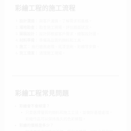
彩繪工程的施工流程
設計溝通：
與客戶溝通，了解需求和風格。
場地勘查：
勘查施工現場，評估牆面狀況。
圖稿設計：
設計師根據客戶需求，繪製設計圖。
材料準備：
準備高品質的顏料和工具。
施工：
進行牆面處理、底漆塗刷、彩繪等步驟。
完工清潔：
清理施工現場。
彩繪工程常見問題
彩繪會不會掉漆？
只要選擇優質的顏料和施工工法，並做好基礎處理，
彩繪作品可以保持長久的色彩鮮豔。
彩繪的價格是多少？