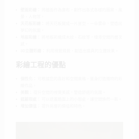
壁面彩繪：
將牆面作為畫布，創作出各式各樣的圖案、風
景、人物等。
天花板彩繪：
將天花板變成一片星空、一朵雲朵，營造出
夢幻的氛圍。
地板彩繪：
將地板彩繪成木紋、石紋等，增添空間的層次
感。
3D立體彩繪：
利用視覺錯覺，創造出逼真的立體效果。
彩繪工程的優點
個性化：
可根據您的喜好和空間風格，量身打造獨特的彩
繪作品。
美觀：
提升空間的視覺美感，營造舒適的氛圍。
遮蔽瑕疵：
可以遮蓋牆面上的小瑕疵，讓空間煥然一新。
增加價值：
提升房屋的價值和特色。