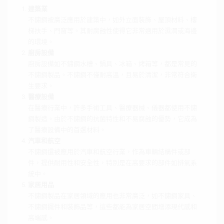
建築業
不鏽鋼被廣泛應用於建築中，如外立面裝飾、屋頂材料、樓
梯扶手、門窗等。其耐腐蝕性使得它非常適用於濕潤或海邊
的環境。
廚房設備
廚房設備如不鏽鋼水槽、鍋具、冰箱、烤箱等，都是常見的
不鏽鋼製品。不鏽鋼不僅耐高溫，且易於清潔，非常符合衛
生要求。
醫療設備
在醫療行業中，許多手術工具、醫療器械、儀器都使用不鏽
鋼製造。由於不鏽鋼的抗菌特性和不易腐蝕的優勢，它成為
了醫療設備中的首選材料。
汽車和航空
不鏽鋼還被應用於汽車和航空行業，作為車輛結構件或部
件，提供耐用性和安全性，特別是在高要求的部件如排氣系
統中。
家居用品
不鏽鋼製品在家居領域的應用也非常廣泛，如不鏽鋼家具、
不鏽鋼擺件和裝飾品等，這些都能為家居空間增添現代感和
高端感。