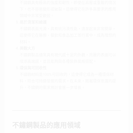
不鏽鋼具有極高的強度和韌性，即使在高壓或重載的情況
下，也不容易變形或破裂。這使得它在許多高要求的應用
領域中非常受歡迎。
易於清潔和維護
不鏽鋼表面光滑，具有抗污漬性能，清潔起來非常簡單。
這使得它在醫療、餐飲和食品加工等行業中，成為理想的
材料。
美觀大方
不鏽鋼製品通常具有現代感十足的外觀，亮麗的表面可以
增添高端感，並且能夠與各種裝飾風格搭配。
環保與可回收性
不鏽鋼材料是100%可回收的，這使得它成為一種環保材
料，符合可持續發展的需求。在未來，隨著環保意識的提
升，不鏽鋼的需求預計會進一步增長。
不鏽鋼製品的應用領域