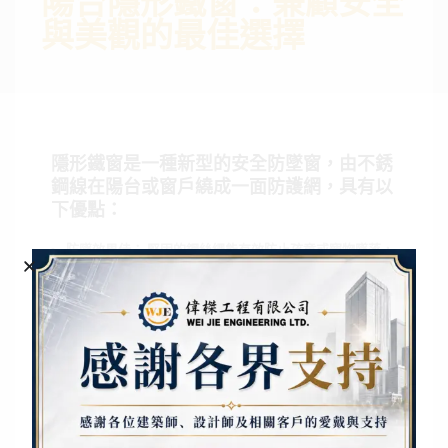
陽台隱形鐵窗：兼顧安全
與美觀的最佳選擇
隱形鐵窗是一種新型的安全防墜窗，由不銹
鋼線在陽台或窗戶繞成一面防護網，具有以
下優點：
防墜效果佳： 堅固的鋼絲繩能有效防止孩童或寵物墜落，
保障居家安全。
美觀不遮擋視野： 細緻的鋼絲幾乎隱形，不影響室內採光
和視覺效果。
通風良好： 不阻礙空氣流通，室內保持清新。
逃生便利： 遇緊急狀況時，可快速剪斷鋼絲繩逃生。
防盜功能： 提升居家安全，阻擋入侵者。