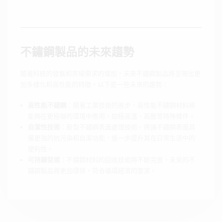
不鏽鋼製品的未來趨勢
隨著科技的發展和市場需求的增加，未來不鏽鋼製品將呈現出更
加多樣化和高性能的特徵。以下是一些未來的趨勢：
高性能不鏽鋼
：隨著工業技術的進步，高性能不鏽鋼材料將
能夠在更極端的環境中應用，如極高溫、高壓等特殊條件。
自潔性技術
：新型不鏽鋼表面處理技術，將讓不鏽鋼表面具
備更強的抗污染和自潔功能，進一步提升其在日常生活中的
便利性。
可持續發展
：不鏽鋼材料的回收技術將不斷完善，未來的不
鏽鋼製品將更加環保，符合循環經濟的要求。