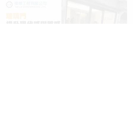
統一編號 :
28781322
連絡電話 :
02 2272 0911
地 址：
22057 新北市板橋區僑中一街124巷29號
服務項目
大樓工程、製造及安裝、各大廠牌隔音窗、氣密窗、日式鋁鋼構、採
光罩、鋁門窗、穿梭管防盜窗、隱藏式紗門、格子窗、可調式百葉