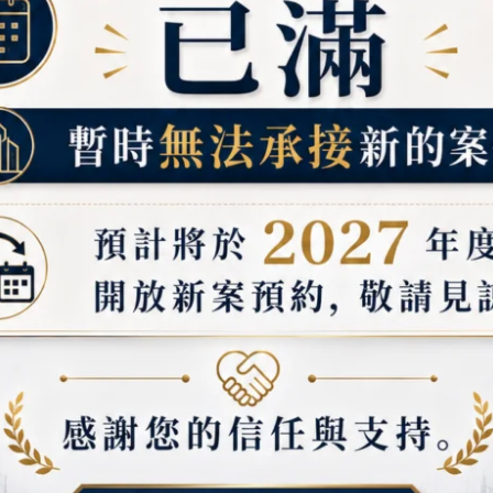
工作場所危
認識工作
機械、電
風險評估
個人防護裝備
介紹安全
備的正確
緊急應變與
火災、地
CPR（
安全操作規
機械設備