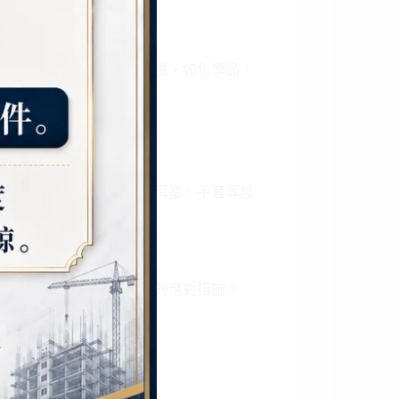
害識別
環境中可能存在的潛在危險，如化學品、
力等。
與管理措施。
（PPE）使用
帽、安全鞋、防護眼鏡、耳塞、手套等設
使用方法。
急救
震、化學洩漏等突發事件的應對措施。
心肺復甦術）與急救處理。
範
正確操作方式。