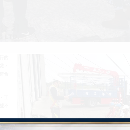
行的
識，
符合
、工
據不