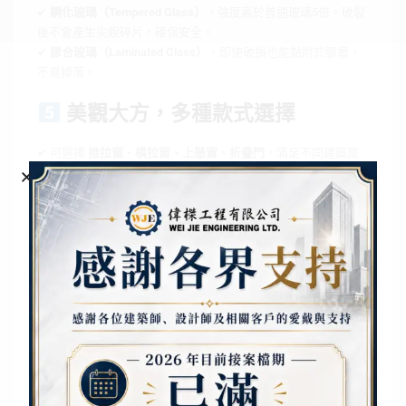
✔
鋼化玻璃（Tempered Glass）
，強度高於普通玻璃5倍，破裂
後不會產生尖銳碎片，確保安全。
✔
膠合玻璃（Laminated Glass）
，即使破損也能黏附於膠層，
不易掉落。
美觀大方，多種款式選擇
✔ 可選擇
推拉窗、橫拉窗、上懸窗、折疊門
，滿足不同建築風
格。
✔
鋁框顏色多樣化（黑色、白色、銀灰、香檳金等）
，可依需求
客製化設計。