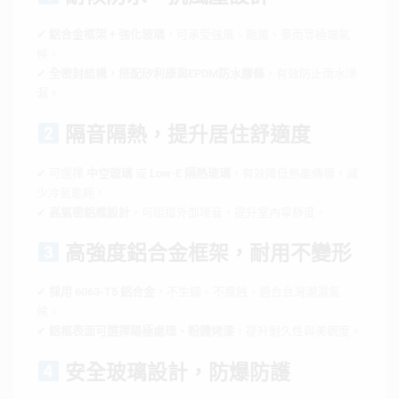
✔
鋁合金框架 + 強化玻璃
，可承受強風、颱風、豪雨等極端氣
候。
✔
全密封結構，搭配矽利康與EPDM防水膠條
，有效防止雨水滲
漏。
隔音隔熱，提升居住舒適度
✔ 可選擇
中空玻璃
或
Low-E 隔熱玻璃
，有效降低熱能傳導，減
少冷氣能耗。
✔
高氣密鋁框設計
，可阻擋外部噪音，提升室內寧靜度。
高強度鋁合金框架，耐用不變形
✔
採用 6063-T5 鋁合金
，不生鏽、不腐蝕，適合台灣潮濕氣
候。
✔
鋁框表面可選擇陽極處理、粉體烤漆
，提升耐久性與美觀度。
安全玻璃設計，防爆防護