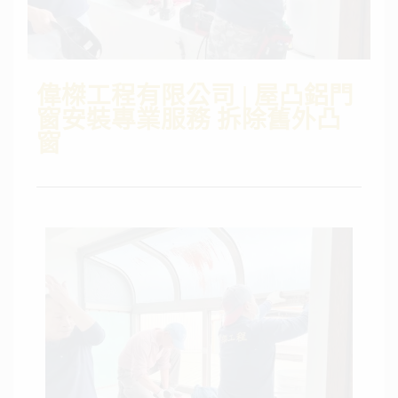
偉榤工程有限公司 | 屋凸鋁門
窗安裝專業服務 拆除舊外凸
窗