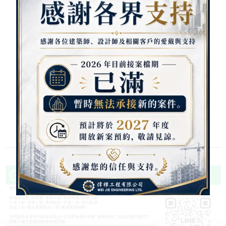
新時代雙玄關 幸運花雙玄關
節節高昇雙玄關 完美曲線雙玄關
潛能雙玄關 雅士雙玄關