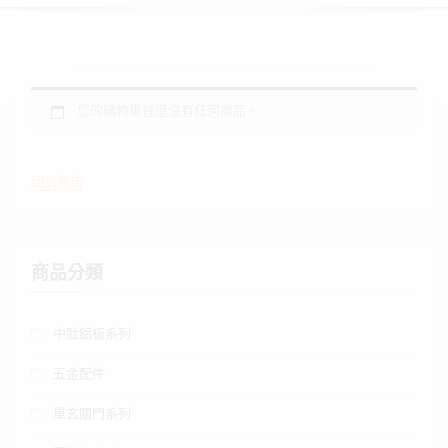
您的購物車裡還沒有任何商品。
回到商店
商品分類
中肚鋁板系列
五金配件
單玄關門系列