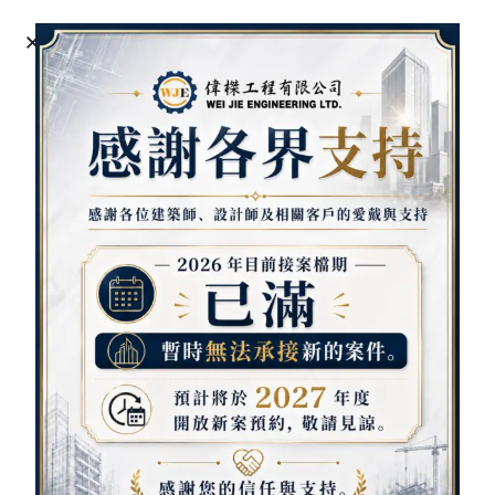
雙玄關系列
商品
清秀佳人雙玄關 路路發雙玄關
東方之星雙玄關 和之風雙玄關
新時代雙玄關 幸運花雙玄關
節節高昇雙玄關 完美曲線雙玄關
潛能雙玄關 雅士雙玄關