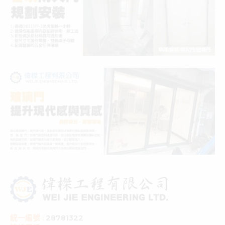
統一編號 :
28781322