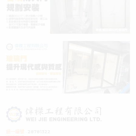
統一編號 :
28781322