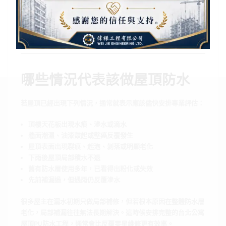
施工完成後，會再檢查整體塗層是否均勻、表面是否完整、排水
是否順暢，以及重要位置有無遺漏，讓屋頂PU防水工程更完
整。
哪些情況代表該做屋頂防水
若屋頂已經出現下列情況，通常就表示應該儘快安排專業評估：
頂樓天花板出現水痕、滲水或滴水
牆面潮濕、油漆鼓起或壁癌反覆發生
屋頂表面出現裂痕、起泡、剝落或明顯老化
下雨後屋頂局部積水不退
舊有防水層使用多年，已看得出粉化或失效
先前補漏過，但遇雨仍反覆滲水
很多屋主在漏水初期只做局部補修，但若根本原因在整體防水層
老化，局部補漏往往無法長期解決。這時候安排完整的台北公寓
屋頂PU防水工程，通常會比反覆零星維修更有效率。