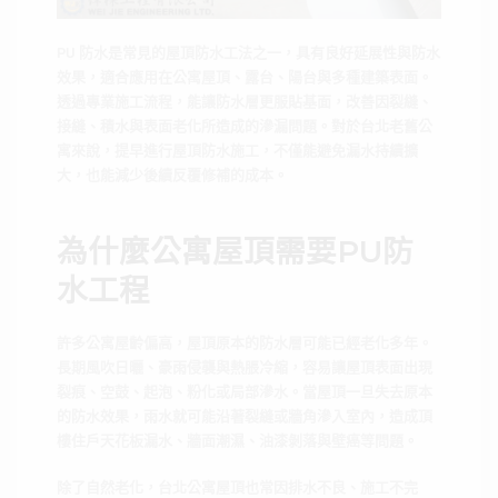
PU 防水是常見的屋頂防水工法之一，具有良好延展性與防水
效果，適合應用在公寓屋頂、露台、陽台與多種建築表面。
透過專業施工流程，能讓防水層更服貼基面，改善因裂縫、
接縫、積水與表面老化所造成的滲漏問題。對於台北老舊公
寓來說，提早進行屋頂防水施工，不僅能避免漏水持續擴
大，也能減少後續反覆修補的成本。
為什麼公寓屋頂需要PU防
水工程
許多公寓屋齡偏高，屋頂原本的防水層可能已經老化多年。
長期風吹日曬、豪雨侵襲與熱脹冷縮，容易讓屋頂表面出現
裂痕、空鼓、起泡、粉化或局部滲水。當屋頂一旦失去原本
的防水效果，雨水就可能沿著裂縫或牆角滲入室內，造成頂
樓住戶天花板漏水、牆面潮濕、油漆剝落與壁癌等問題。
除了自然老化，台北公寓屋頂也常因排水不良、施工不完