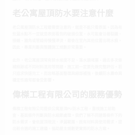
老公寓屋頂防水要注意什麼
老公寓屋頂防水工程最需要注意的，就是不能只看表面。因為有
些漏水點不一定就是表面看到的破損位置，水可能會沿著裂縫、
接縫、牆角或管線旁慢慢滲流，最後在室內其他位置出現水痕。
因此，專業判斷與整體施工規劃非常重要。
此外，老公寓屋頂常有排水坡度不足、落水頭堵塞、過去多次修
補痕跡或不同材料混用等問題，施工前一定要先做完整評估。若
只追求快速完工，而忽略基面整理與細部補強，後續防水壽命與
穩定性通常都會受影響。
偉榤工程有限公司的服務優勢
偉榤工程有限公司提供公寓屋頂PU防水工程，重視施工前勘
查、基面條件判斷與防水細節處理。我們了解不同建築條件下的
防水需求，會依屋頂現況、滲漏範圍、既有材料與使用需求，提
出較合適的施工建議，協助屋主規劃更實際的防水方案。