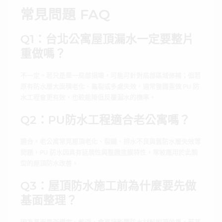
常見問題 FAQ
Q1：台北公寓屋頂漏水一定要整片
重做嗎？
不一定。若只是單一局部損壞，可能可針對局部區域修補；但若
原有防水層大面積老化、龜裂或多處失效，通常整體重做 PU 防
水工程會更有效，也較能降低反覆漏水的機率。
Q2：PU防水工程適合老公寓嗎？
適合。老公寓常見屋頂老化、裂縫、排水不良與舊防水層失效等
問題，PU 防水因具有延展性與整體塗膜特性，常被應用於此類
型的屋頂防水改善。
Q3：屋頂防水施工前為什麼要先做
基面整理？