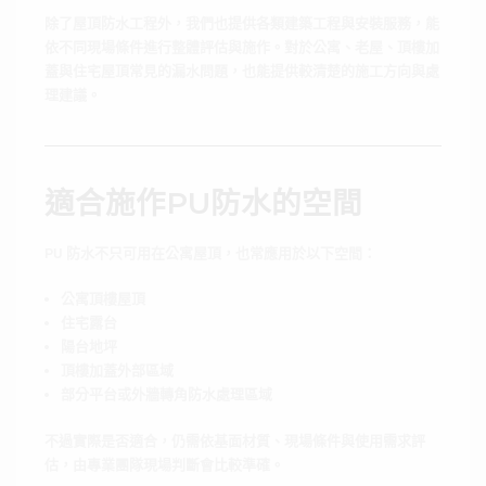
除了屋頂防水工程外，我們也提供各類建築工程與安裝服務，能
依不同現場條件進行整體評估與施作。對於公寓、老屋、頂樓加
蓋與住宅屋頂常見的漏水問題，也能提供較清楚的施工方向與處
理建議。
適合施作PU防水的空間
PU 防水不只可用在公寓屋頂，也常應用於以下空間：
公寓頂樓屋頂
住宅露台
陽台地坪
頂樓加蓋外部區域
部分平台或外牆轉角防水處理區域
不過實際是否適合，仍需依基面材質、現場條件與使用需求評
估，由專業團隊現場判斷會比較準確。