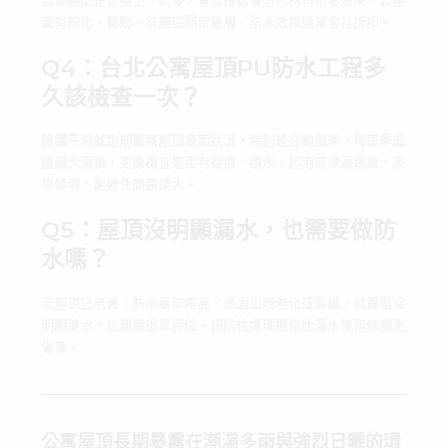
因為基面是否穩定、乾淨，會直接影響防水材料附著效果。若基
面有粉化、鬆動、灰塵或殘留舊層，防水效果通常會打折扣。
Q4：台北公寓屋頂PU防水工程多
久該檢查一次？
建議平時就定期觀察屋頂表面狀況，特別是在颱風季、梅雨季或
連續大雨後，更應檢查是否有裂痕、積水、起泡或滲漏跡象。及
早發現，能避免問題擴大。
Q5：屋頂沒明顯漏水，也需要做防
水嗎？
若屋頂已老舊、防水層年限高、表面出現老化或裂縫，就算還沒
明顯滲水，也建議提早評估。預防性處理通常比漏水後再修補更
省事。
公寓屋頂長期暴露在潮濕多雨與強烈日曬的環