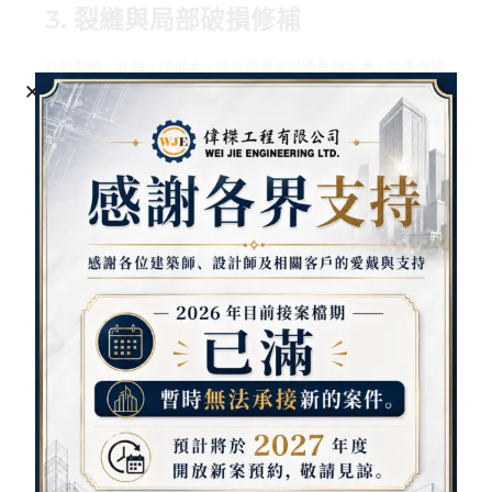
3. 裂縫與局部破損修補
針對裂縫、孔洞、接縫處、落水頭周邊與牆角轉折處，需先做補
強與修整。這個步驟會直接影響後續防水層的完整性，也是防止
再次滲漏的重要關鍵。
4. 底塗與PU防水層施工
基面整理完成後，依施工需求進行底塗與 PU 防水材料施作，讓
材料能與基面有更好的附著力。之後再依規劃做多道塗佈，形成
完整且連續的防水層。
5. 細部收邊與保護處理
管根、陰陽角、牆面交接、落水口周圍與邊角位置，都是容易漏
水的重點區域，必須加強收邊與補強。必要時也會視現場狀況搭
配保護層，增加表面耐用度。
6. 完工檢查