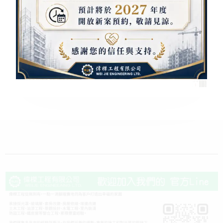
東方之星雙玄關 和之風雙玄關
新時代雙玄關 幸運花雙玄關
節節高昇雙玄關 完美曲線雙玄關
潛能雙玄關 雅士雙玄關