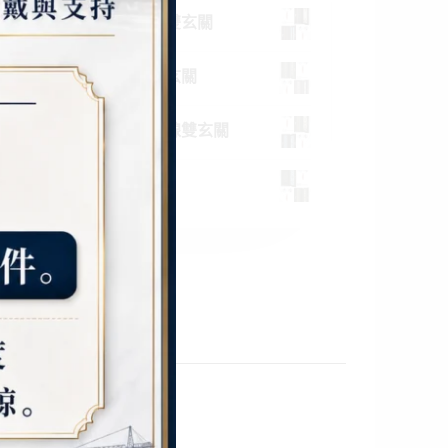
東方之星雙玄關 和之風雙玄關
新時代雙玄關 幸運花雙玄關
節節高昇雙玄關 完美曲線雙玄關
潛能雙玄關 雅士雙玄關