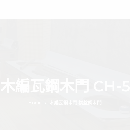
榤
施工流程
相關證照
施工案例
精緻店面門
3 木編瓦鋼木門 CH-
Home
木編瓦鋼木門 棋盤鋼木門