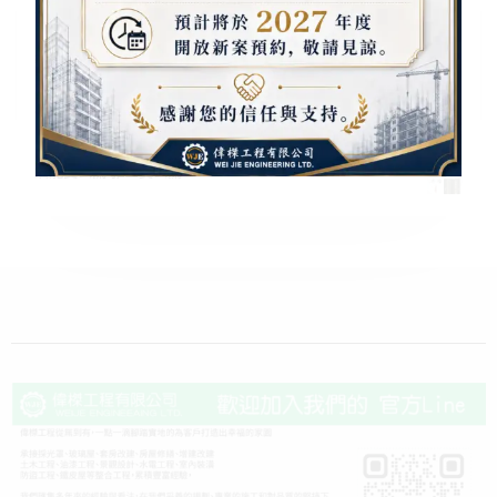
東方之星雙玄關 和之風雙玄關
新時代雙玄關 幸運花雙玄關
節節高昇雙玄關 完美曲線雙玄關
潛能雙玄關 雅士雙玄關