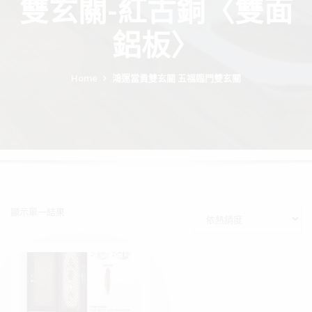
雙玄關-紅古銅〈雙面
鋁板〉
Home
鴻運當貴雙玄關 五福臨門雙玄關
顯示單一結果