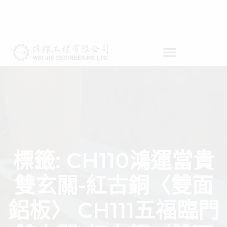
標籤:
CH110鴻運當貴
雙玄關-紅古銅〈雙面
鋁板〉 CH111五福臨門