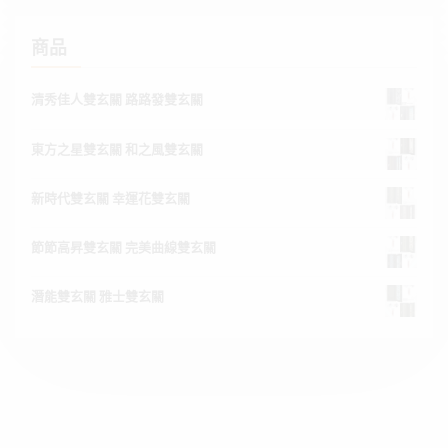
商品
清秀佳人雙玄關 路路發雙玄關
東方之星雙玄關 和之風雙玄關
新時代雙玄關 幸運花雙玄關
節節高昇雙玄關 完美曲線雙玄關
潛能雙玄關 雅士雙玄關