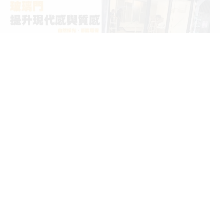
統一編號 :
28781322
連絡電話 :
02 2272 0911
地 址：
22057 新北市板橋區僑中一街124巷29號
服務項目
大樓工程、製造及安裝、各大廠牌隔音窗、氣密窗、日式鋁鋼構、採
光罩、鋁門窗、穿梭管防盜窗、隱藏式紗門、格子窗、可調式百葉
窗、凸窗、鋁窗、花格鋁、鋁門、通風門、 店面自動門、淋浴拉門、
玄關門、玻璃屋、昇降曬衣架、採光罩、遮雨棚、PC耐候板、隔熱板