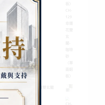
節節高昇雙玄關 完美曲線雙玄關
潛能雙玄關 雅士雙玄關