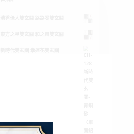
清秀佳人雙玄關 路路發雙玄關
東方之星雙玄關 和之風雙玄關
新時代雙玄關 幸運花雙玄關