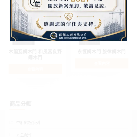
木編瓦鋼木門 和風富良野
永恆鋼木門 旋律鋼木門
鋼木門
查看內容
查看內容
商品分類
中肚鋁板系列
五金配件