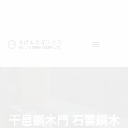
干邑鋼木門 石雲鋼木