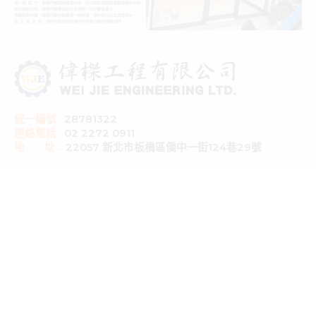
統一編號 :
28781322
連絡電話 :
02 2272 0911
地 址：
22057 新北市板橋區僑中一街124巷29號
服務項目
大樓工程、製造及安裝、各大廠牌隔音窗、氣密窗、日式鋁鋼構、採
光罩、鋁門窗、穿梭管防盜窗、隱藏式紗門、格子窗、可調式百葉
窗、凸窗、鋁窗、花格鋁、鋁門、通風門、 店面自動門、淋浴拉門、
玄關門、玻璃屋、昇降曬衣架、採光罩、遮雨棚、PC耐候板、隔熱板
。