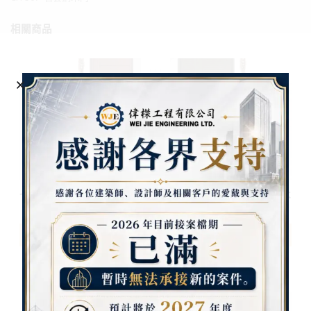
相關商品
七加一鋼木門 七加二鋼木
雅楓鋼木門 闔家平安鋼木
門
門
查看內容
查看內容