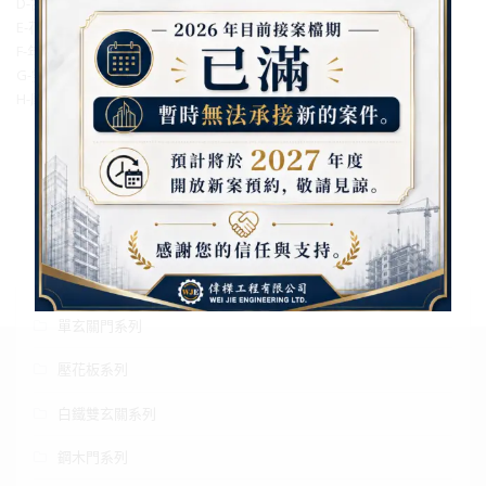
D-古典和室開天
E-花開富貴開天
F-年年豐收開天
G-雙星報喜開天
H-摩登時尚開天
商品分類
中肚鋁板系列
五金配件
單玄關門系列
壓花板系列
白鐵雙玄關系列
鋼木門系列