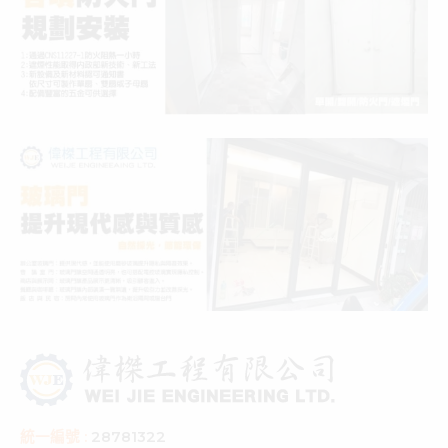
統一編號 :
28781322