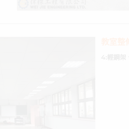
教室整
4:輕鋼