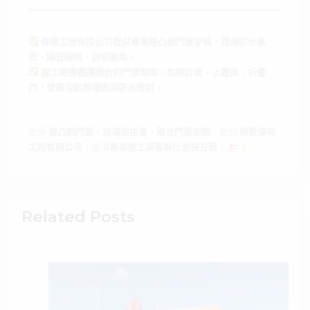
偉榤工程有限公司提供專業屋凸鋁門窗安裝，確保防水氣
密、隔音隔熱、耐候耐用。
施工時需選擇適合的門窗類型，如推拉窗、上懸窗、折疊
門，並確保鋁框穩固與防水密封。
如需
屋凸鋁門窗、玻璃推拉窗、陽台門窗安裝
，歡迎
聯繫偉榤
工程有限公司
，提供
專業施工與客製化安裝方案
！
Related Posts