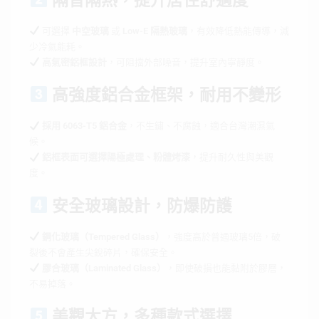
可選擇
中空玻璃
或
Low-E 隔熱玻璃
，有效降低熱能傳導，減
少冷氣能耗。
高氣密鋁框設計
，可阻擋外部噪音，提升室內寧靜度。
高強度鋁合金框架，耐用不變形
採用 6063-T5 鋁合金
，不生鏽、不腐蝕，適合台灣潮濕氣
候。
鋁框表面可選擇陽極處理、粉體烤漆
，提升耐久性與美觀
度。
安全玻璃設計，防爆防護
鋼化玻璃（Tempered Glass）
，強度高於普通玻璃5倍，破
裂後不會產生尖銳碎片，確保安全。
膠合玻璃（Laminated Glass）
，即使破損也能黏附於膠層，
不易掉落。
美觀大方，多種款式選擇