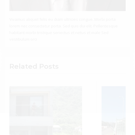
Vivamus aliquet felis eu diam ultricies congue. Morbi porta
lorem nec consectetur porta. Sed quis dui elit. Pellentesque
habitant morbi tristique senectus et netus et male Sed
vestibulum orci
Related Posts