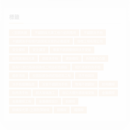
標籤
C型鋼夾層
不鏽鋼採光罩工程介紹與應用
不鏽鋼洗手枱
不鏽鋼洗手枱現代廚房和浴室的必備選擇
偉榤工程有限公司
安全欄桿
安全講習
專業不銹鋼樓梯與扶手安裝
庭院玻璃採光罩
廚房洗手枱
建築欄桿
拆除舊外凸窗
既有PC耐力板破損換成三明治彩色鋼板
易於清潔的洗手枱
最新消息
校園鋁擴張網遮陽遮雨工程
洗手枱設計
洗手枱選購指南
浴室不鏽鋼洗手枱
牧場不銹鋼架
耐用欄桿
耐用洗手枱
超大玻璃施工
辦公大樓外牆玻璃安裝
金屬欄桿
金屬欄桿工程
金屬欄桿設計
鋁欄桿
鋼構採光罩+正面防彈玻璃
鋼欄桿
鐵欄桿