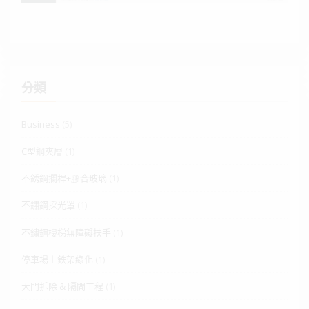
分類
Business
(5)
C型鋼夾層
(1)
不銹鋼攔桿+膠合玻璃
(1)
不鏽鋼採光罩
(1)
不鏽鋼樓梯無障礙扶手
(1)
停車場上鉄架綠化
(1)
大門拆除 & 隔間工程
(1)