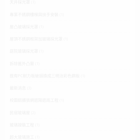
天井採光罩
(1)
專業不銹鋼樓梯與扶手安裝
(1)
屋凸玻璃採光罩
(1)
屋頂不銹鋼框架加玻璃採光罩
(1)
庭院玻璃採光罩
(1)
拆除舊外凸窗
(1)
既有PC耐力板破損換成三明治彩色鋼板
(1)
最新消息
(3)
校園鋁擴張網遮陽遮雨工程
(1)
民宿玻璃屋
(2)
玻璃按裝工程
(1)
超大玻璃施工
(1)