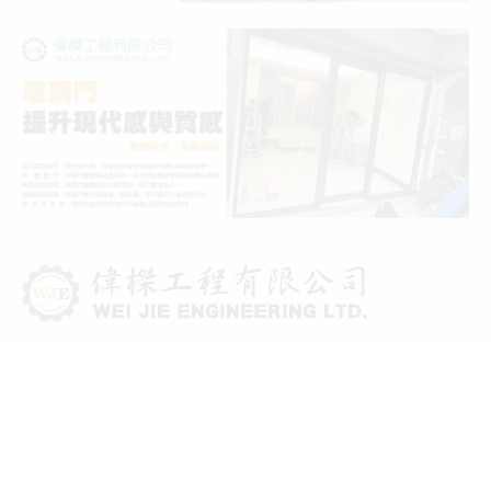
統一編號 :
28781322
連絡電話 :
02 2272 0911
地 址：
22057 新北市板橋區僑中一街124巷29號
服務項目
大樓工程、製造及安裝、各大廠牌隔音窗、氣密窗、日式鋁鋼構、採